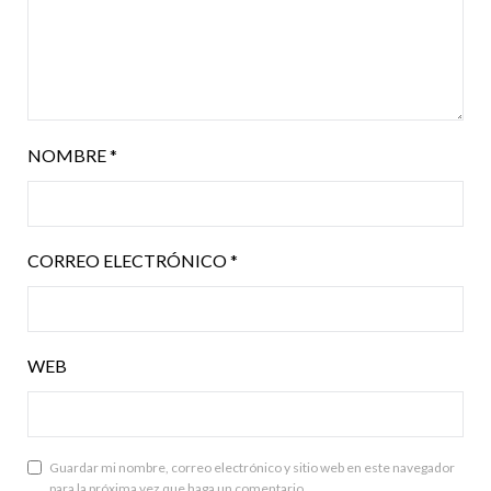
NOMBRE
*
CORREO ELECTRÓNICO
*
WEB
Guardar mi nombre, correo electrónico y sitio web en este navegador
para la próxima vez que haga un comentario.