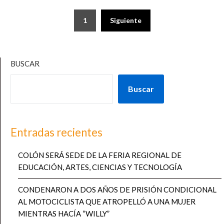
Paginación
1
Siguiente
de
entradas
BUSCAR
Buscar
Entradas recientes
COLÓN SERÁ SEDE DE LA FERIA REGIONAL DE
EDUCACIÓN, ARTES, CIENCIAS Y TECNOLOGÍA
CONDENARON A DOS AÑOS DE PRISIÓN CONDICIONAL
AL MOTOCICLISTA QUE ATROPELLÓ A UNA MUJER
MIENTRAS HACÍA “WILLY”