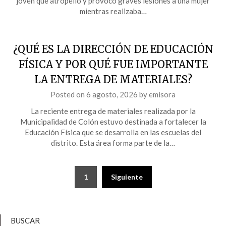
joven que atropelló y provocó graves lesiones a una mujer
mientras realizaba…
¿QUÉ ES LA DIRECCIÓN DE EDUCACIÓN
FÍSICA Y POR QUÉ FUE IMPORTANTE
LA ENTREGA DE MATERIALES?
Posted on
6 agosto, 2026
by
emisora
La reciente entrega de materiales realizada por la
Municipalidad de Colón estuvo destinada a fortalecer la
Educación Física que se desarrolla en las escuelas del
distrito. Esta área forma parte de la…
Paginación
1
Siguiente
de
entradas
BUSCAR