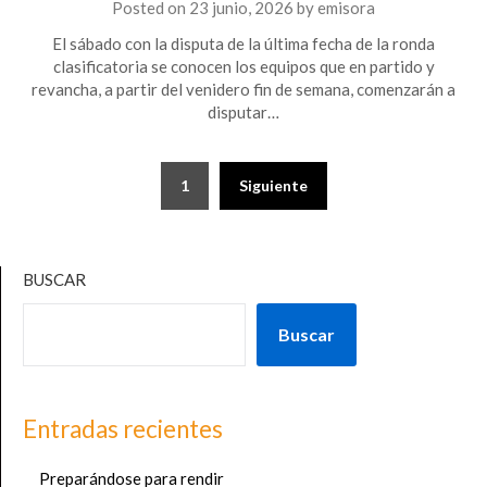
Posted on
23 junio, 2026
by
emisora
El sábado con la disputa de la última fecha de la ronda
clasificatoria se conocen los equipos que en partido y
revancha, a partir del venidero fin de semana, comenzarán a
disputar…
Paginación
1
Siguiente
de
entradas
BUSCAR
Buscar
Entradas recientes
Preparándose para rendir