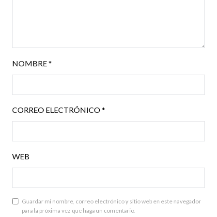
NOMBRE
*
CORREO ELECTRÓNICO
*
WEB
Guardar mi nombre, correo electrónico y sitio web en este navegador
para la próxima vez que haga un comentario.