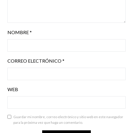
NOMBRE
*
CORREO ELECTRÓNICO
*
WEB
Guardar mi nombre, correo electrónico y sitio web en este navegador
para la próxima vez que haga un comentario.