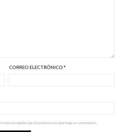
CORREO ELECTRÓNICO
*
en este navegador para la próxima vez que haga un comentario.