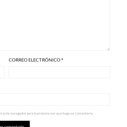
CORREO ELECTRÓNICO
*
en este navegador para la próxima vez que haga un comentario.