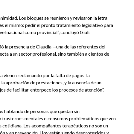
midad. Los bloques se reunieron y revisaron la letra
es el mismo: pedir el pronto tratamiento legislativo para
ivel nacional como provincial”, concluyó Giuli.
ó la presencia de Claudia —una de las referentes del
ecta a un sector profesional, sino también a cientos de
 vienen reclamando por la falta de pagos, la
 la aprobación de prestaciones, y la ausencia de un
os de facilitar, entorpece los procesos de atención”,
mos hablando de personas que quedan sin
n trastornos mentales o consumos problemáticos que ven
a cotidiana. Los acompañantes terapéuticos no son un
usión y en prevención. Hoy están siendo desprotegidos y