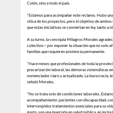
Colón, sino a todo el país.
“Estamos para acompañar este reclamo. Hubo unani
chica de los proyectos, pero el objetivo de ambos 
que estas iniciativas se conviertan en ley, tanto a n
A su turno, la concejala Milagros Morales agradeci
colectivo— por exponer la situación que no solo af
familias que requieren asistencia permanente.
“Hace meses que profesionales de toda la provincia
precarización laboral, las demoras sistemáticas en
nomenclador claro y actualizado. La burocracia, lej
señaló Morales.
“No se trata solo de condiciones laborales. Esta
acompañamiento: pacientes con discapacidad, co
interrumpidos tratamientos esenciales para su vid
gasto, son una inversión en salud pública, en incl