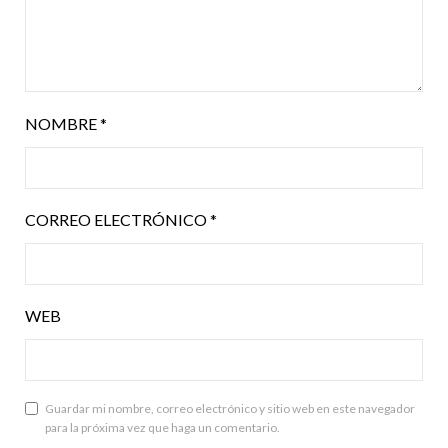
NOMBRE
*
CORREO ELECTRÓNICO
*
WEB
Guardar mi nombre, correo electrónico y sitio web en este navegador
para la próxima vez que haga un comentario.