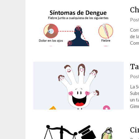
Ch
Pos
Cont
de l
Comu
Ta
Pos
La S
Subs
un t
Gimn
Ci