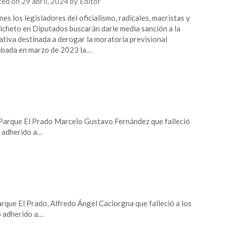
ted on
29 abril, 2024
by
Editor
unes los legisladores del oficialismo, radicales, macristas y
icheto en Diputados buscarán darle media sanción a la
iativa destinada a derogar la moratoria previsional
bada en marzo de 2023 la…
 Parque El Prado Marcelo Gustavo Fernández que falleció
o adherido a…
rque El Prado, Alfredo Ángel Caciorgna que falleció a los
o adherido a…