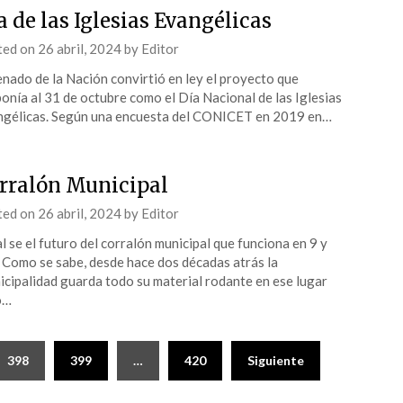
a de las Iglesias Evangélicas
ted on
26 abril, 2024
by
Editor
enado de la Nación convirtió en ley el proyecto que
onía al 31 de octubre como el Día Nacional de las Iglesias
gélicas. Según una encuesta del CONICET en 2019 en…
rralón Municipal
ted on
26 abril, 2024
by
Editor
l se el futuro del corralón municipal que funciona en 9 y
 Como se sabe, desde hace dos décadas atrás la
cipalidad guarda todo su material rodante en ese lugar
o…
398
399
…
420
Siguiente