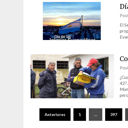
Dí
Pos
El S
prop
Evan
Co
Pos
¿Cua
42?.
Muni
per
Paginación
Anteriores
1
…
397
de